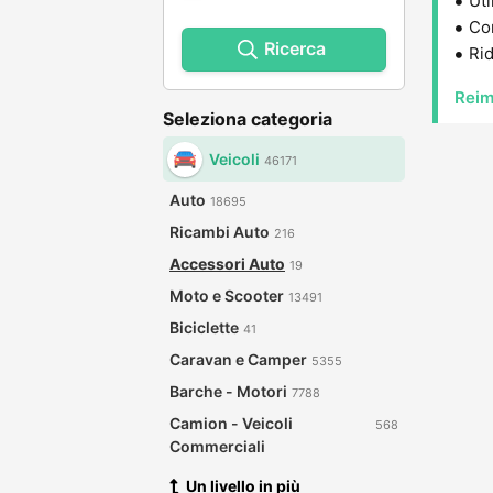
Uti
Con
Ricerca
Rid
Reim
Seleziona categoria
Veicoli
46171
Auto
18695
Ricambi Auto
216
Accessori Auto
19
Moto e Scooter
13491
Biciclette
41
Caravan e Camper
5355
Barche - Motori
7788
Camion - Veicoli
568
Commerciali
Un livello in più