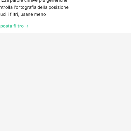
lizza parole chiave più generiche
trolla l'ortografia della posizione
uci i filtri, usane meno
posta filtro →