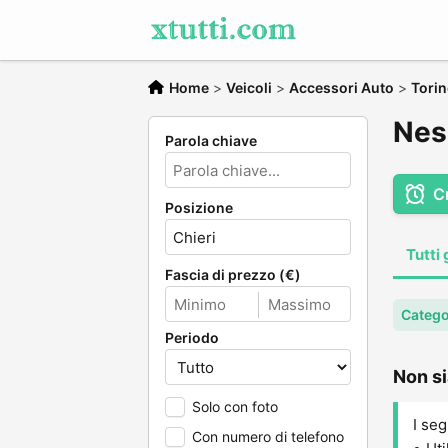
Home
>
Veicoli
>
Accessori Auto
>
Tori
Nes
Parola chiave
C
Posizione
Tutti 
Fascia di prezzo (€)
Catego
Periodo
Non si
Solo con foto
I seg
Con numero di telefono