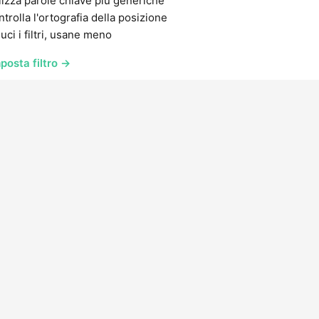
lizza parole chiave più generiche
trolla l'ortografia della posizione
uci i filtri, usane meno
posta filtro →