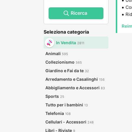
Uti
Con
Ricerca
Rid
Reim
Seleziona categoria
In Vendita
2811
Animali
595
Collezionismo
565
Giardino e Fai da te
32
Arredamento e Casalinghi
156
Abbigliamento e Accessori
83
Sports
25
Tutto per i bambini
13
Telefonia
108
Cellulari - Accessori
248
Libri - Riviste
9