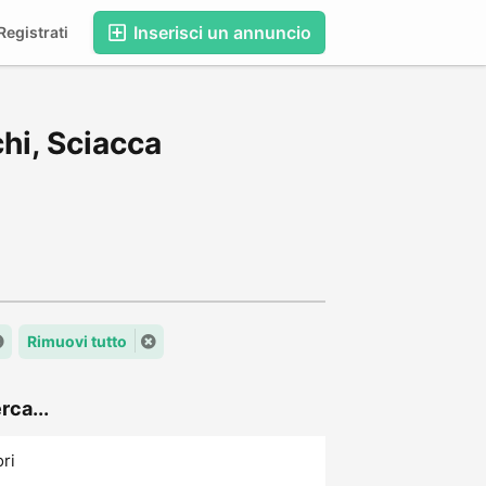
Inserisci un annuncio
egistrati
hi, Sciacca
Rimuovi tutto
rca...
ori