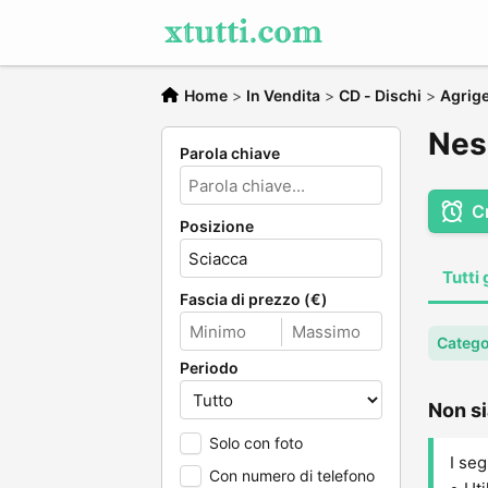
Home
>
In Vendita
>
CD - Dischi
>
Agrig
Nes
Parola chiave
C
Posizione
Tutti 
Fascia di prezzo (€)
Catego
Periodo
Non si
Solo con foto
I seg
Con numero di telefono