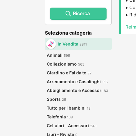
Uti
Con
Ricerca
Rid
Reim
Seleziona categoria
In Vendita
2811
Animali
595
Collezionismo
565
Giardino e Fai da te
32
Arredamento e Casalinghi
156
Abbigliamento e Accessori
83
Sports
25
Tutto per i bambini
13
Telefonia
108
Cellulari - Accessori
248
Libri - Riviste
9