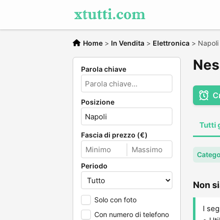
Home
>
In Vendita
>
Elettronica
>
Napoli
Ness
Parola chiave
C
Posizione
Tutti 
Fascia di prezzo (€)
Catego
Periodo
Non si
Solo con foto
I seg
Con numero di telefono