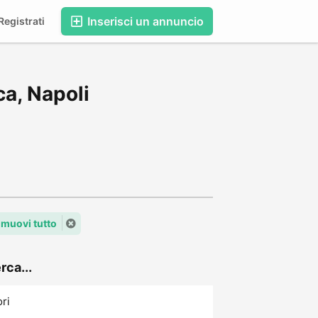
Inserisci un annuncio
egistrati
ca, Napoli
imuovi tutto
rca...
ori