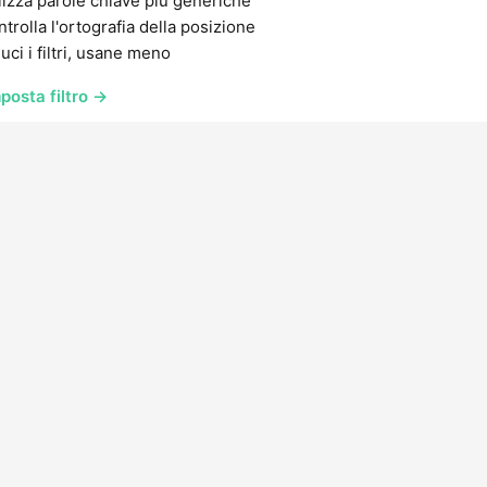
lizza parole chiave più generiche
trolla l'ortografia della posizione
uci i filtri, usane meno
posta filtro →