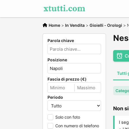
Home
>
In Vendita
>
Gioielli - Orologi
>
N
Ness
Parola chiave
C
Posizione
Tutti 
Fascia di prezzo (€)
Categor
Periodo
Non si
Solo con foto
I seg
Con numero di telefono