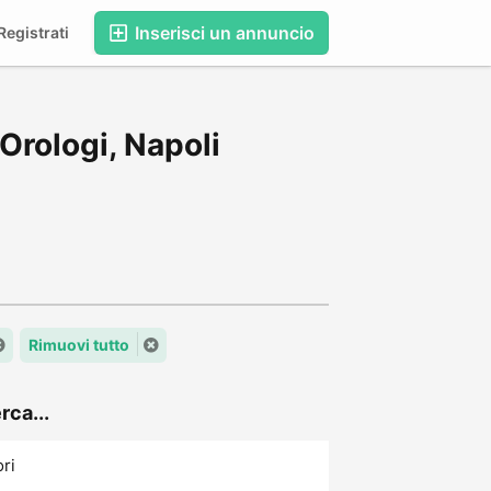
Inserisci un annuncio
egistrati
 Orologi, Napoli
Rimuovi tutto
rca...
ori