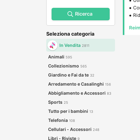
Uti
Con
Ricerca
Rid
Reim
Seleziona categoria
In Vendita
2811
Animali
595
Collezionismo
565
Giardino e Fai da te
32
Arredamento e Casalinghi
156
Abbigliamento e Accessori
83
Sports
25
Tutto per i bambini
13
Telefonia
108
Cellulari - Accessori
248
Libri - Riviste
9