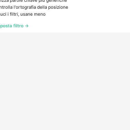
lizza parole chiave più generiche
trolla l'ortografia della posizione
uci i filtri, usane meno
posta filtro →