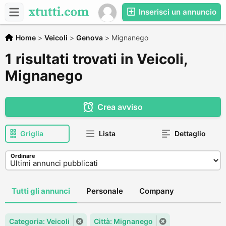
Inserisci un annuncio
Home
>
Veicoli
>
Genova
>
Mignanego
1 risultati trovati in Veicoli,
Mignanego
Crea avviso
Griglia
Lista
Dettaglio
Ordinare
Tutti gli annunci
Personale
Company
Categoria: Veicoli
Città: Mignanego