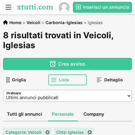
Inserisci un annuncio
Home
>
Veicoli
>
Carbonia-Iglesias
>
Iglesias
8 risultati trovati in Veicoli,
Iglesias
Crea avviso
Griglia
Lista
Dettaglio
Ordinare
Tutti gli annunci
Personale
Company
Categoria: Veicoli
Città: Iglesias