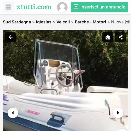
Inserisci un annuncio
Sud Sardegna
>
Iglesias
>
Veicoli
>
Barche - Motori
>
Nuova joll