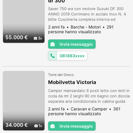
df 300
Saver 750 wa con motore Suzuki DF 300
ANNO 2019 Corrimano in acciaio inox N. 4
bitte Cuscineria completa interna ed
esterna Volante Pannello elettrico con
2 anni fa
Barche - Motori
291
interruttori e fusibili separati Musone di
persone hanno visualizzato
prua Parabrezza N. 3 anelli alaggio N. 2
55.000 €
3
tasche laterali portaoggetti Sedile guida a 2
Invia messaggio
postazioni abbattibile con pavone
sottostante Lavandino sotto sedile guida ...
081883xxxx
Torre del Greco
Mobilvetta Victoria
Camper mansardato 6 posti letto con letti in
coda da mt 2 larghi 90 cm bagno con doccia
separata aria condizionata in cabina guida
turbovent centrale e due aperture a soffitto
2 anni fa
Caravan e Camper
361
vano x due bombole tv a scomparsa dinetta
persone hanno visualizzato
trasformabile a letto matrimoniale mobili in
perfette condizioni vetri + zanzariere
34.000 €
1
Invia messaggio
integre collaudi effettuati nel 2023 cambio