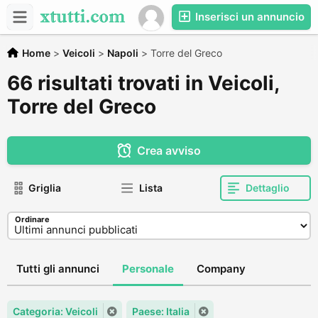
Inserisci un annuncio
Home
>
Veicoli
>
Napoli
>
Torre del Greco
66 risultati trovati in Veicoli,
Torre del Greco
Crea avviso
Griglia
Lista
Dettaglio
Ordinare
Tutti gli annunci
Personale
Company
Categoria: Veicoli
Paese: Italia