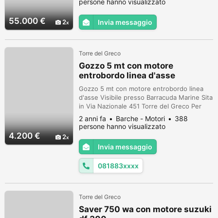
persone hanno visualizzato
55.000 €
2
Invia messaggio
Torre del Greco
Gozzo 5 mt con motore
entrobordo linea d'asse
Gozzo 5 mt con motore entrobordo linea
d'asse Visibile presso Barracuda Marine Sita
in Via Nazionale 451 Torre del Greco Per
info 0818835725 e-mail:
2 anni fa
Barche - Motori
388
info@nauticabottino.com
persone hanno visualizzato
4.200 €
2
Invia messaggio
081883xxxx
Torre del Greco
Saver 750 wa con motore suzuki