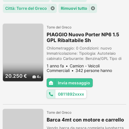
Città: Torre del Greco
Rimuovi tutto
Torre del Greco
PIAGGIO Nuovo Porter NP6 1.5
GPL Ribaltabile Sh
Chilometraggio: 0 Condizioni: nuovo
Immatricolazione: Tipologia: Autotelaio
cabinato Carburante: Benzina/GPL Tipo di
cambio: Manuale Offerta valida fino al 31
1 anno fa
Camion - Veicoli
Ottobre 2023. PREZZO DETAX. Per
Commerciali
342 persone hanno
informazioni sull'annuncio: dettagli,
visualizzato
20.250 €
4
condizioni e prezzo finito chiavi in mano si
Invia messaggio
prega di chiamare o passare in sede.
Promozione disponibile per auto in stock
0811892xxxx
grazie a...
Torre del Greco
Barca 4mt con motore e carrello
Vendo barca da pesca completa lunghezza