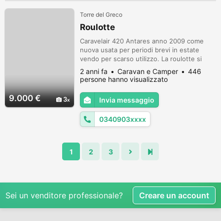
Torre del Greco
Roulotte
Caravelair 420 Antares anno 2009 come
nuova usata per periodi brevi in estate
vendo per scarso utilizzo. La roulotte si
trova a Palinuro in un rimessaggio e puó
2 anni fa
Caravan e Camper
446
essere trasportata in qualsiasi villaggio in
persone hanno visualizzato
zona eventualmente, o comunque puó
viaggiare. E' anche camperizzata.
9.000 €
3
Invia messaggio
0340903xxxx
1
2
3
Sei un venditore professionale?
Creare un account