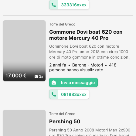
filtri olio no...
333316xxxx
Torre del Greco
Gommone Dovi boat 620 con
motore Mercury 40 Pro
Gommone Dovi boat 620 con motore
Mercury 40 Pro anno 2018 con circa 1000
ore di moto gommone in ottime condizioni,
dotato di impianto stereo boss, impianto
2 anni fa
Barche - Motori
418
doccia, tendalino in alluminio, impianto
persone hanno visualizzato
carburante, timoneria idraulica, cuscineria,
17.000 €
3
scaletta Motore già tagliandato. Per info
Invia messaggio
0818835725
081883xxxx
Torre del Greco
Pershing 50
Pershing 50 Anno 2008 Motori Man 2x900
ore 670 Tre cabine più marinaio Due bagni