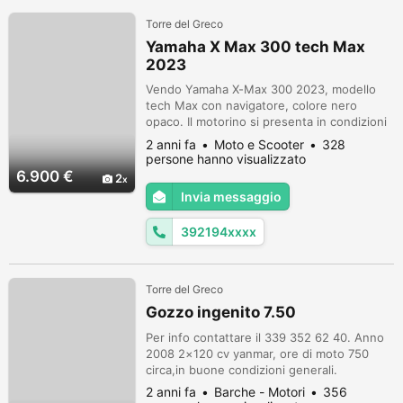
Torre del Greco
Yamaha X Max 300 tech Max
2023
Vendo Yamaha X-Max 300 2023, modello
tech Max con navigatore, colore nero
opaco. Il motorino si presenta in condizioni
eccellenti, è stato acquistato 6 mesi fa alla
2 anni fa
Moto e Scooter
328
Yamaha di Napoli. Ha solo 670km, e
persone hanno visualizzato
presenta ancora le pellicole protettive sulle
6.900 €
2
pedane e sui loghi. È in condizioni perfette,
Invia messaggio
pari a nuovi Il motorino ha una garanzia
aggiuntiva di 5 anni in Yam...
392194xxxx
Torre del Greco
Gozzo ingenito 7.50
Per info contattare il 339 352 62 40. Anno
2008 2×120 cv yanmar, ore di moto 750
circa,in buone condizioni generali.
2 anni fa
Barche - Motori
356