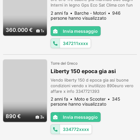
Interni in legno Gps Eco Sat Clima con fun
cooler Gruppo 8 kw Tappezziere 80
2 anni fa
Barche - Motori
946
percento Carena da rasare Elica di prua
persone hanno visualizzato
Passerella telescopica Teak esterno in
ottimo stato Imbarcazione in buono stato
360.000 €
1
Invia messaggio
generale Visibile in cantiere Si prega
contattare solo se realmente interessati
347211xxxx
pe...
Torre del Greco
Liberty 150 epoca gia asi
Vendo liberty 150 d epoca gia asi buone
condizioni vendo x inutilizzo 890euro vero
affare x info 3347721393
2 anni fa
Moto e Scooter
345
persone hanno visualizzato
890 €
3
Invia messaggio
334772xxxx