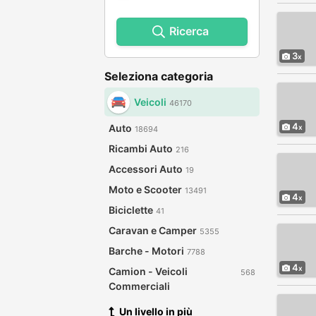
Ricerca
3
Seleziona categoria
Veicoli
46170
4
Auto
18694
Ricambi Auto
216
Accessori Auto
19
Moto e Scooter
13491
4
Biciclette
41
Caravan e Camper
5355
Barche - Motori
7788
4
Camion - Veicoli
568
Commerciali
Un livello in più