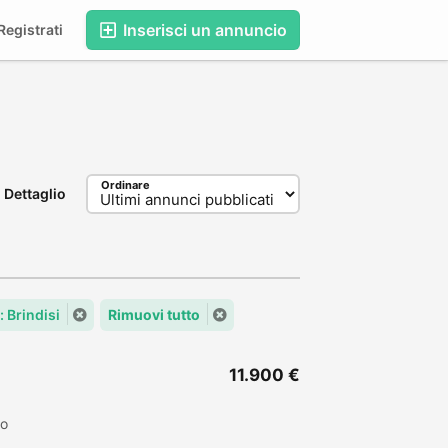
Inserisci un annuncio
egistrati
Ordinare
Dettaglio
: Brindisi
Rimuovi tutto
11.900 €
to