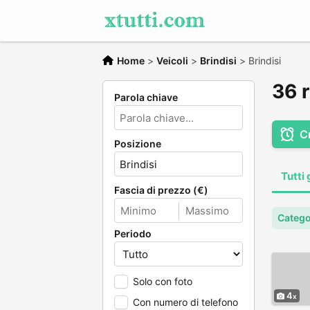
Home
>
Veicoli
>
Brindisi
>
Brindisi
36 r
Parola chiave
C
Posizione
Tutti 
Fascia di prezzo (€)
Categor
Periodo
Solo con foto
4
Con numero di telefono