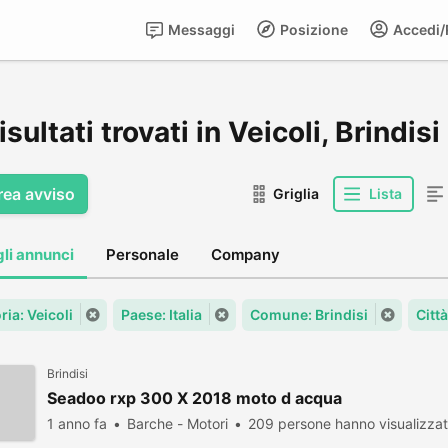
Messaggi
Posizione
Accedi/R
isultati trovati in Veicoli, Brindisi
rea avviso
Griglia
Lista
gli annunci
Personale
Company
ia: Veicoli
Paese: Italia
Comune: Brindisi
Città
Brindisi
Seadoo rxp 300 X 2018 moto d acqua
1 anno fa
Barche - Motori
209 persone hanno visualizza