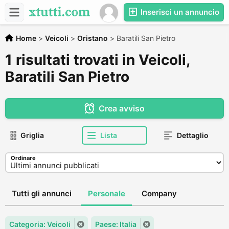
Inserisci un annuncio
Home
>
Veicoli
>
Oristano
>
Baratili San Pietro
1 risultati trovati in Veicoli,
Baratili San Pietro
Crea avviso
Griglia
Lista
Dettaglio
Ordinare
Tutti gli annunci
Personale
Company
Categoria: Veicoli
Paese: Italia