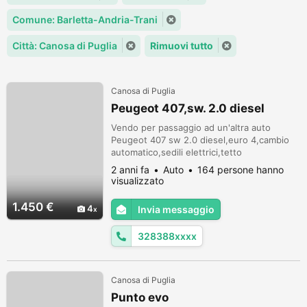
Comune: Barletta-Andria-Trani
Città: Canosa di Puglia
Rimuovi tutto
Canosa di Puglia
Peugeot 407,sw. 2.0 diesel
Vendo per passaggio ad un'altra auto
Peugeot 407 sw 2.0 diesel,euro 4,cambio
automatico,sedili elettrici,tetto
panoramico,gomme nuove,vista e piaciuta.
2 anni fa
Auto
164 persone hanno
visualizzato
1.450 €
4
Invia messaggio
328388xxxx
Canosa di Puglia
Punto evo