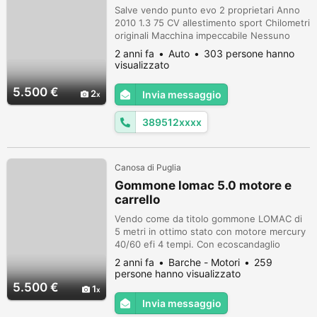
Salve vendo punto evo 2 proprietari Anno
2010 1.3 75 CV allestimento sport Chilometri
originali Macchina impeccabile Nessuno
lavoro da fare Qualsiasi prova anche con
2 anni fa
Auto
303 persone hanno
meccanico di fiducia No perditempo no
visualizzato
persone senza soldi No trattabile
5.500 €
2
Invia messaggio
389512xxxx
Canosa di Puglia
Gommone lomac 5.0 motore e
carrello
Vendo come da titolo gommone LOMAC di
5 metri in ottimo stato con motore mercury
40/60 efi 4 tempi. Con ecoscandaglio
garmin di nuova generazione.
2 anni fa
Barche - Motori
259
persone hanno visualizzato
5.500 €
1
Invia messaggio