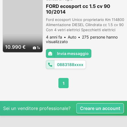
FORD ecosport cc 1.5 cv 90
10/2014
Ford ecosport Unico proprietario Km 114800
Alimentazione DIESEL Cilindrata cc 1.5 cv 90
Con 4 vetri elettrici Specchietti elettrici
Sensori di parcheggio posteriori Stereo cd
4 anni fa
Auto
275 persone hanno
MP3 aux usb Cerchi in lega Faretti
visualizzato
antinebbia Tagliando e garanzia 12/24 mesi
10.990 €
1
Incluso nel prezzo Per ulteriori info
Invia messaggio
Tommaso 348/6387887 Pasquale
349/5535798
0883188xxxx
1
Sei un venditore professionale?
Creare un account