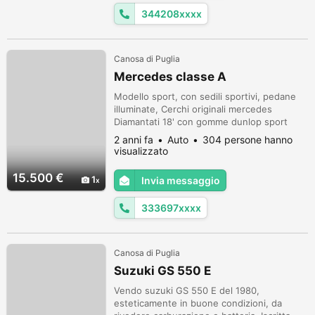
344208xxxx
Canosa di Puglia
Mercedes classe A
Modello sport, con sedili sportivi, pedane
illuminate, Cerchi originali mercedes
Diamantati 18' con gomme dunlop sport
Maxx Runflat appena montate, tagliando
2 anni fa
Auto
304 persone hanno
appena fatto con cronologia (eseguito una
visualizzato
volta all'ann o) bollo appena pagato, pronta
consegna. Primo contatto tramite messaggi
15.500 €
1
Invia messaggio
whatsapp
333697xxxx
Canosa di Puglia
Suzuki GS 550 E
Vendo suzuki GS 550 E del 1980,
esteticamente in buone condizioni, da