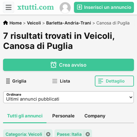
Inserisci un annuncio
Home
>
Veicoli
>
Barletta-Andria-Trani
>
Canosa di Puglia
7 risultati trovati in Veicoli,
Canosa di Puglia
Crea avviso
Griglia
Lista
Dettaglio
Ordinare
Tutti gli annunci
Personale
Company
Categoria: Veicoli
Paese: Italia