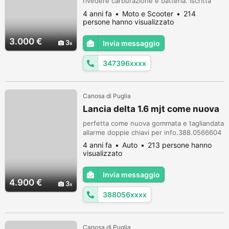
rivedere carburazione e batteria. Iscritta
FMI.
4 anni fa
Moto e Scooter
214
persone hanno visualizzato
3.000 €
3
Invia messaggio
347396xxxx
Canosa di Puglia
Lancia delta 1.6 mjt come nuova
perfetta come nuova gommata e tagliandata
allarme doppie chiavi per info.388.0566604
4 anni fa
Auto
213 persone hanno
visualizzato
Invia messaggio
4.900 €
3
388056xxxx
Canosa di Puglia