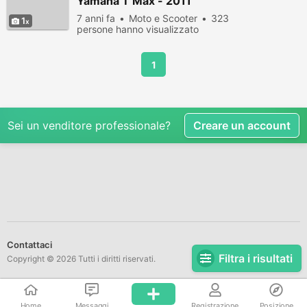
Yamaha T Max - 2011
7 anni fa
Moto e Scooter
323
1
persone hanno visualizzato
1
Sei un venditore professionale?
Creare un account
Contattaci
Filtra i risultati
Copyright © 2026 Tutti i diritti riservati.
Home
Messaggi
Registrazione
Posizione