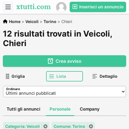
Inserisci un annuncio
Home
>
Veicoli
>
Torino
>
Chieri
12 risultati trovati in Veicoli,
Chieri
Crea avviso
Griglia
Lista
Dettaglio
Ordinare
Tutti gli annunci
Personale
Company
Categoria: Veicoli
Comune: Torino