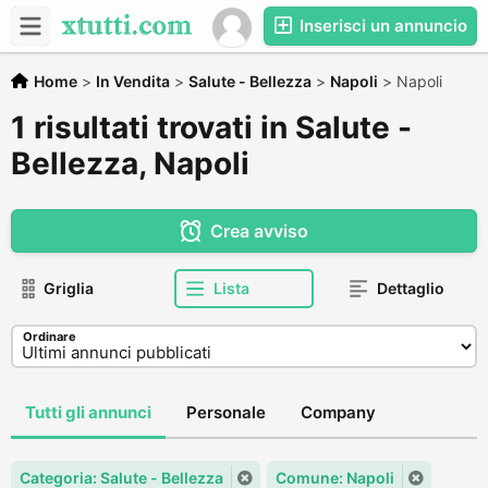
Inserisci un annuncio
Home
>
In Vendita
>
Salute - Bellezza
>
Napoli
>
Napoli
1 risultati trovati in Salute -
Bellezza, Napoli
Crea avviso
Griglia
Lista
Dettaglio
Ordinare
Tutti gli annunci
Personale
Company
Categoria: Salute - Bellezza
Comune: Napoli