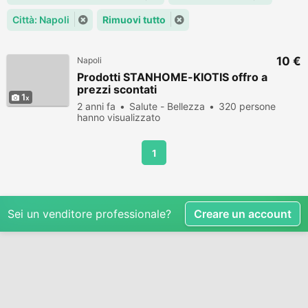
Città: Napoli
Rimuovi tutto
10 €
Napoli
Prodotti STANHOME-KIOTIS offro a
prezzi scontati
1
2 anni fa
Salute - Bellezza
320 persone
hanno visualizzato
1
Sei un venditore professionale?
Creare un account