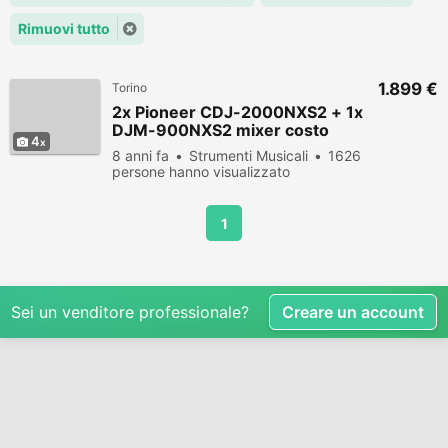
Rimuovi tutto
1.899 €
Torino
2x Pioneer CDJ-2000NXS2 + 1x
DJM-900NXS2 mixer costo
4
€1899
8 anni fa
Strumenti Musicali
1626
persone hanno visualizzato
1
Sei un venditore professionale?
Creare un account