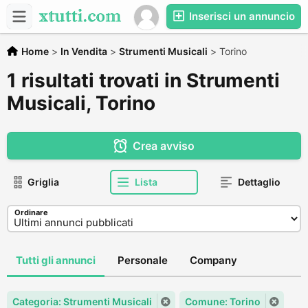
Inserisci un annuncio
Home
>
In Vendita
>
Strumenti Musicali
>
Torino
1 risultati trovati in Strumenti
Musicali, Torino
Crea avviso
Griglia
Lista
Dettaglio
Ordinare
Tutti gli annunci
Personale
Company
Categoria: Strumenti Musicali
Comune: Torino