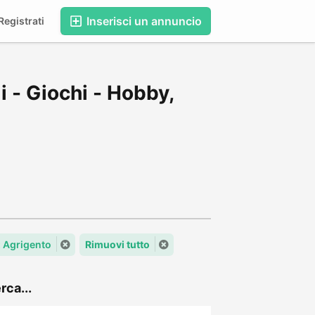
Inserisci un annuncio
egistrati
i - Giochi - Hobby,
 Agrigento
Rimuovi tutto
rca...