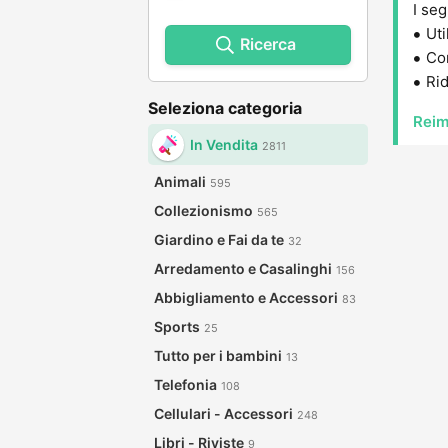
I seg
Uti
Ricerca
Con
Rid
Seleziona categoria
Reim
In Vendita
2811
Animali
595
Collezionismo
565
Giardino e Fai da te
32
Arredamento e Casalinghi
156
Abbigliamento e Accessori
83
Sports
25
Tutto per i bambini
13
Telefonia
108
Cellulari - Accessori
248
Libri - Riviste
9