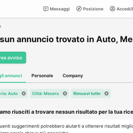
Messaggi
Posizione
Accedi/R
o
sun annuncio trovato in Auto, M
rea avviso
gli annunci
Personale
Company
ria: Auto
Città: Mesero
Rimuovi tutto
amo riusciti a trovare nessun risultato per la tua rice
uenti suggerimenti potrebbero aiutarti a ottenere risultati migli