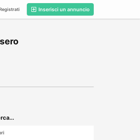
Inserisci un annuncio
egistrati
esero
rca...
ori