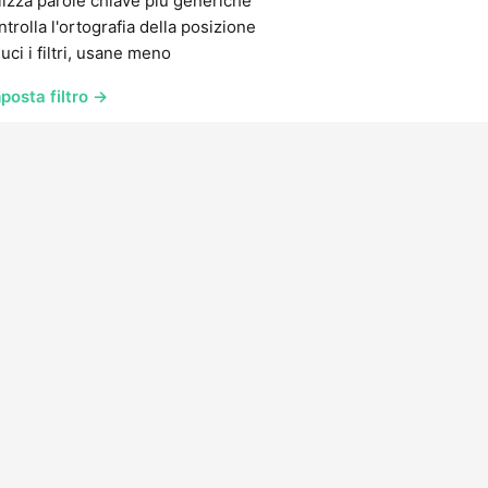
lizza parole chiave più generiche
trolla l'ortografia della posizione
uci i filtri, usane meno
posta filtro →