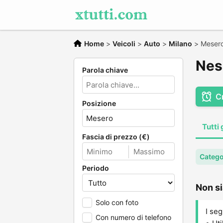
Home
>
Veicoli
>
Auto
>
Milano
>
Meser
Nes
Parola chiave
C
Posizione
Tutti 
Fascia di prezzo (€)
Catego
Periodo
Non si
Solo con foto
I seg
Con numero di telefono