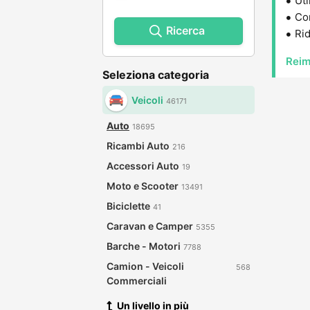
Uti
Con
Ricerca
Rid
Reim
Seleziona categoria
Veicoli
46171
Auto
18695
Ricambi Auto
216
Accessori Auto
19
Moto e Scooter
13491
Biciclette
41
Caravan e Camper
5355
Barche - Motori
7788
Camion - Veicoli
568
Commerciali
Un livello in più