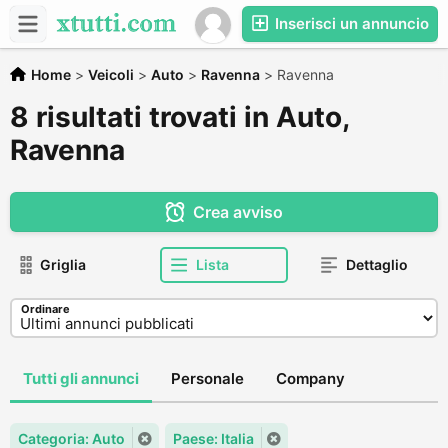
Inserisci un annuncio
Home
>
Veicoli
>
Auto
>
Ravenna
>
Ravenna
8 risultati trovati in Auto,
Ravenna
Crea avviso
Griglia
Lista
Dettaglio
Ordinare
Tutti gli annunci
Personale
Company
Categoria: Auto
Paese: Italia