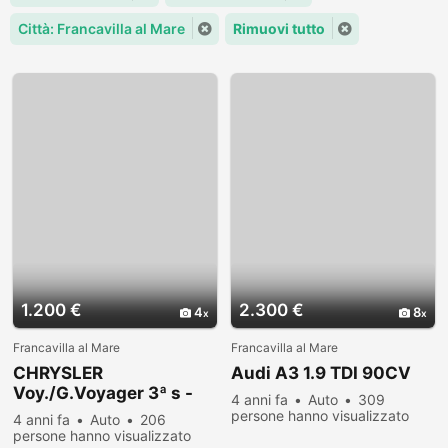
Città: Francavilla al Mare
Rimuovi tutto
1.200 €
2.300 €
4
8
Francavilla al Mare
Francavilla al Mare
CHRYSLER
Audi A3 1.9 TDI 90CV
Voy./G.Voyager 3ª s -
4 anni fa
Auto
309
2004
persone hanno visualizzato
4 anni fa
Auto
206
persone hanno visualizzato