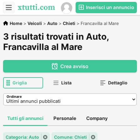
Inserisci un annuncio
Home
>
Veicoli
>
Auto
>
Chieti
>
Francavilla al Mare
3 risultati trovati in Auto,
Francavilla al Mare
Crea avviso
Griglia
Lista
Dettaglio
Ordinare
Tutti gli annunci
Personale
Company
Categoria: Auto
Comune: Chieti