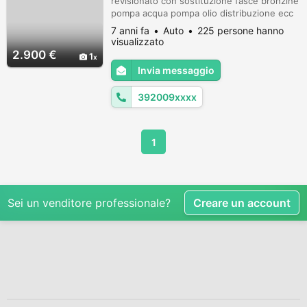
revisionato con sostituzione fasce bronzine
pompa acqua pompa olio distribuzione ecc
perfetta ammortizzatori e meccanica come
7 anni fa
Auto
225 persone hanno
nuova possibilità finanziamento e o permuta
visualizzato
Revisione impianto gpl appena eseguita
2.900 €
1
Invia messaggio
392009xxxx
1
Sei un venditore professionale?
Creare un account