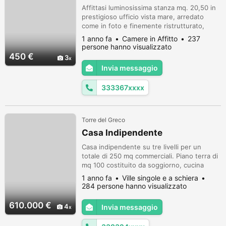
Affittasi luminosissima stanza mq. 20,50 in
prestigioso ufficio vista mare, arredato
come in foto e finemente ristrutturato,
€450 all inclusive spese condominiali,
1 anno fa
Camere in Affitto
237
utenze, pulizie, linea telefonica con
persone hanno visualizzato
possibiltà opzionale di numero autonomo,
450 €
3
rete internet cablata e wifi, stampante e
Invia messaggio
scanner in rete, condizionatore
caldo/freddo, termosifoni con termostato
333367xxxx
di...
Torre del Greco
Casa Indipendente
Casa indipendente su tre livelli per un
totale di 250 mq commerciali. Piano terra di
mq 100 costituito da soggiorno, cucina
abitabile, bagno un locale studio di 25 mq
1 anno fa
Ville singole e a schiera
accessibile dal giardino esclusivo. Piano
284 persone hanno visualizzato
primo di circa 70 mq composto da tre
camere da letto di cui due matrimoniali ed
610.000 €
4
Invia messaggio
un bagno. Al piano interrato di circa 70 mq
vi è un'autorimessa per n 2...