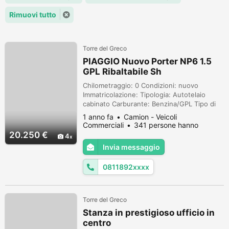
Rimuovi tutto
Torre del Greco
PIAGGIO Nuovo Porter NP6 1.5
GPL Ribaltabile Sh
Chilometraggio: 0 Condizioni: nuovo
Immatricolazione: Tipologia: Autotelaio
cabinato Carburante: Benzina/GPL Tipo di
cambio: Manuale Offerta valida fino al 31
1 anno fa
Camion - Veicoli
Ottobre 2023. PREZZO DETAX. Per
Commerciali
341 persone hanno
informazioni sull'annuncio: dettagli,
visualizzato
20.250 €
4
condizioni e prezzo finito chiavi in mano si
Invia messaggio
prega di chiamare o passare in sede.
Promozione disponibile per auto in stock
0811892xxxx
grazie a...
Torre del Greco
Stanza in prestigioso ufficio in
centro