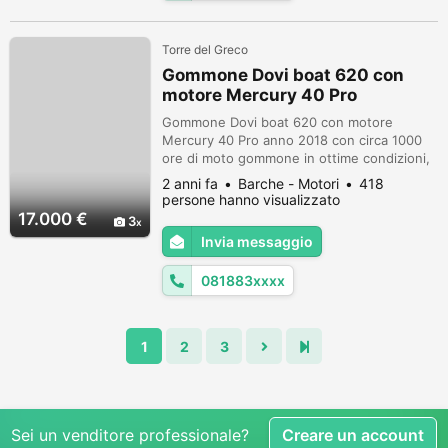
Torre del Greco
Gommone Dovi boat 620 con
motore Mercury 40 Pro
Gommone Dovi boat 620 con motore
Mercury 40 Pro anno 2018 con circa 1000
ore di moto gommone in ottime condizioni,
dotato di impianto stereo boss, impianto
2 anni fa
Barche - Motori
418
doccia, tendalino in alluminio, impianto
persone hanno visualizzato
carburante, timoneria idraulica, cuscineria,
17.000 €
3
scaletta Motore già tagliandato. Per info
Invia messaggio
0818835725
081883xxxx
1
2
3
Sei un venditore professionale?
Creare un account