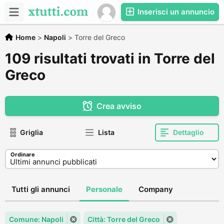
Inserisci un annuncio
Home
>
Napoli
>
Torre del Greco
109 risultati trovati in Torre del
Greco
Crea avviso
Griglia
Lista
Dettaglio
Ordinare
Tutti gli annunci
Personale
Company
Comune: Napoli
Città: Torre del Greco