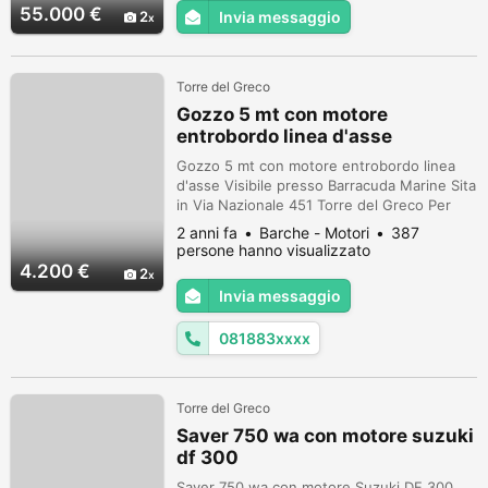
55.000 €
2
Invia messaggio
Torre del Greco
Gozzo 5 mt con motore
entrobordo linea d'asse
Gozzo 5 mt con motore entrobordo linea
d'asse Visibile presso Barracuda Marine Sita
in Via Nazionale 451 Torre del Greco Per
info 0818835725 e-mail:
2 anni fa
Barche - Motori
387
info@nauticabottino.com
persone hanno visualizzato
4.200 €
2
Invia messaggio
081883xxxx
Torre del Greco
Saver 750 wa con motore suzuki
df 300
Saver 750 wa con motore Suzuki DF 300