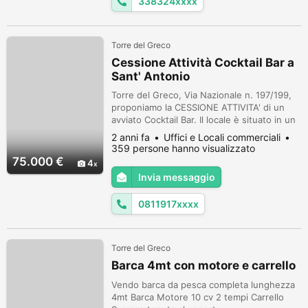
338324xxxx
Torre del Greco
Cessione Attività Cocktail Bar a
Sant' Antonio
Torre del Greco, Via Nazionale n. 197/199,
proponiamo la CESSIONE ATTIVITA' di un
avviato Cocktail Bar. Il locale è situato in un
tratto di via Nazionale, particolarmente
2 anni fa
Uffici e Locali commerciali
frequentato, con notevole passaggio
359 persone hanno visualizzato
pedonale e veicolare. La zona in questione
75.000 €
4
è servita da altre attività commerciali,
Invia messaggio
scuole e zone di parcheggio. L' immobile
misura 89 mq ca., tra intern...
0811917xxxx
Torre del Greco
Barca 4mt con motore e carrello
Vendo barca da pesca completa lunghezza
4mt Barca Motore 10 cv 2 tempi Carrello