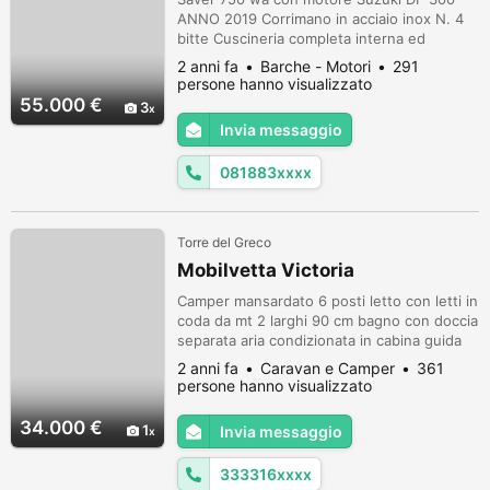
ANNO 2019 Corrimano in acciaio inox N. 4
bitte Cuscineria completa interna ed
esterna Volante Pannello elettrico con
2 anni fa
Barche - Motori
291
interruttori e fusibili separati Musone di
persone hanno visualizzato
prua Parabrezza N. 3 anelli alaggio N. 2
55.000 €
3
tasche laterali portaoggetti Sedile guida a 2
Invia messaggio
postazioni abbattibile con pavone
sottostante Lavandino sotto sedile guida ...
081883xxxx
Torre del Greco
Mobilvetta Victoria
Camper mansardato 6 posti letto con letti in
coda da mt 2 larghi 90 cm bagno con doccia
separata aria condizionata in cabina guida
turbovent centrale e due aperture a soffitto
2 anni fa
Caravan e Camper
361
vano x due bombole tv a scomparsa dinetta
persone hanno visualizzato
trasformabile a letto matrimoniale mobili in
perfette condizioni vetri + zanzariere
34.000 €
1
Invia messaggio
integre collaudi effettuati nel 2023 cambio
filtri olio no...
333316xxxx