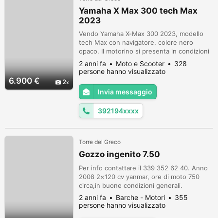
Yamaha X Max 300 tech Max
2023
Vendo Yamaha X-Max 300 2023, modello
tech Max con navigatore, colore nero
opaco. Il motorino si presenta in condizioni
eccellenti, è stato acquistato 6 mesi fa alla
2 anni fa
Moto e Scooter
328
Yamaha di Napoli. Ha solo 670km, e
persone hanno visualizzato
presenta ancora le pellicole protettive sulle
6.900 €
2
pedane e sui loghi. È in condizioni perfette,
Invia messaggio
pari a nuovi Il motorino ha una garanzia
aggiuntiva di 5 anni in Yam...
392194xxxx
Torre del Greco
Gozzo ingenito 7.50
Per info contattare il 339 352 62 40. Anno
2008 2×120 cv yanmar, ore di moto 750
circa,in buone condizioni generali.
2 anni fa
Barche - Motori
355
persone hanno visualizzato