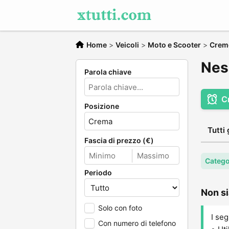
Home
>
Veicoli
>
Moto e Scooter
>
Crem
Nes
Parola chiave
C
Posizione
Tutti 
Fascia di prezzo (€)
Catego
Periodo
Non si
Solo con foto
I seg
Con numero di telefono