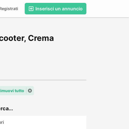
Inserisci un annuncio
egistrati
Scooter, Crema
imuovi tutto
rca...
ori