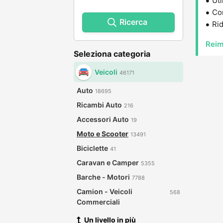
Uti
Con
Ricerca
Rid
Reim
Seleziona categoria
Veicoli
46171
Auto
18695
Ricambi Auto
216
Accessori Auto
19
Moto e Scooter
13491
Biciclette
41
Caravan e Camper
5355
Barche - Motori
7788
Camion - Veicoli
568
Commerciali
Un livello in più