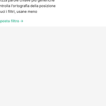
lizza parole chiave più generiche
trolla l'ortografia della posizione
uci i filtri, usane meno
posta filtro →