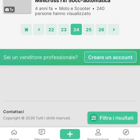
Minicross rxf 50cc-automatica
4 anni fa
Moto e Scooter
240
1
persone hanno visualizzato
22
23
24
25
26
Sei un venditore professionale?
Creare un account
Contattaci
Filtra i risultati
Copyright © 2026 Tutti i diritti riservati.
Home
Messaggi
Registrazione
Posizione