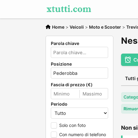
Home
>
Veicoli
>
Moto e Scooter
>
Trevi
Nes
Parola chiave
C
Posizione
Tutti 
Fascia di prezzo (€)
Catego
Periodo
Rimuov
Solo con foto
Non si
Con numero di telefono