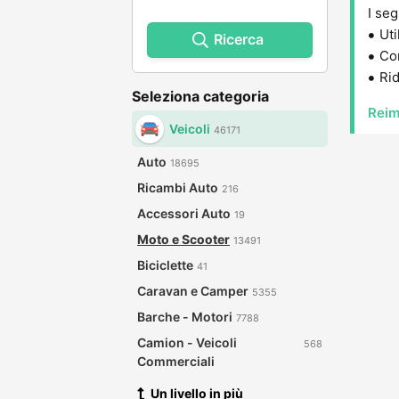
I seg
Uti
Ricerca
Con
Rid
Seleziona categoria
Reim
Veicoli
46171
Auto
18695
Ricambi Auto
216
Accessori Auto
19
Moto e Scooter
13491
Biciclette
41
Caravan e Camper
5355
Barche - Motori
7788
Camion - Veicoli
568
Commerciali
Un livello in più