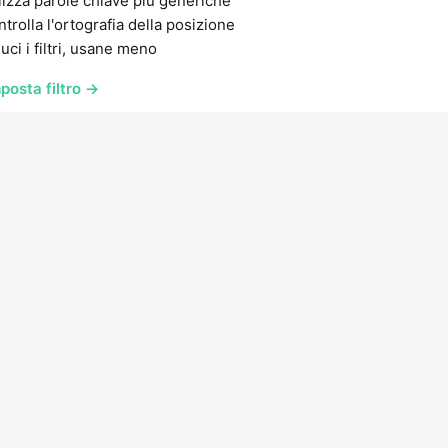
lizza parole chiave più generiche
trolla l'ortografia della posizione
uci i filtri, usane meno
posta filtro →