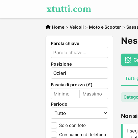
Home
>
Veicoli
>
Moto e Scooter
>
Sassa
Nes
Parola chiave
C
Posizione
Tutti 
Fascia di prezzo (€)
Catego
Periodo
Non si
Solo con foto
I seg
Con numero di telefono