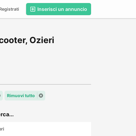
Inserisci un annuncio
egistrati
ooter, Ozieri
Rimuovi tutto
rca...
ori