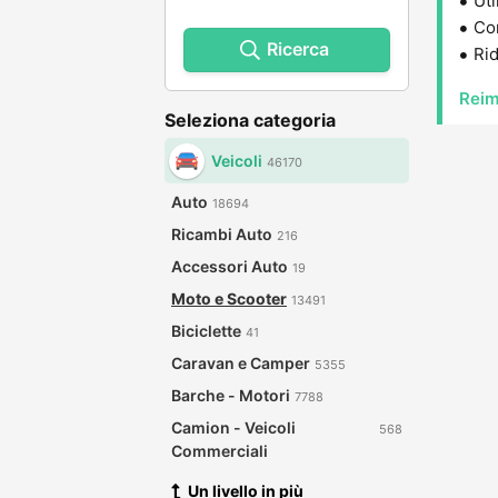
Uti
Con
Ricerca
Rid
Reim
Seleziona categoria
Veicoli
46170
Auto
18694
Ricambi Auto
216
Accessori Auto
19
Moto e Scooter
13491
Biciclette
41
Caravan e Camper
5355
Barche - Motori
7788
Camion - Veicoli
568
Commerciali
Un livello in più