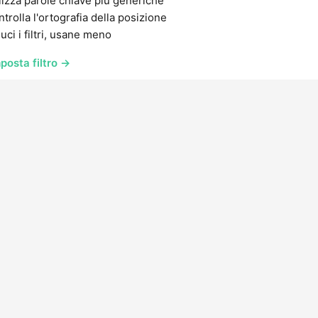
lizza parole chiave più generiche
trolla l'ortografia della posizione
uci i filtri, usane meno
posta filtro →