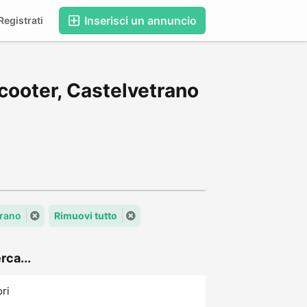
Inserisci un annuncio
egistrati
cooter, Castelvetrano
trano
Rimuovi tutto
rca...
ori