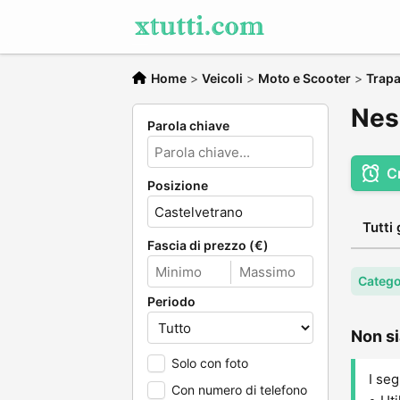
Home
>
Veicoli
>
Moto e Scooter
>
Trapa
Nes
Parola chiave
C
Posizione
Tutti 
Fascia di prezzo (€)
Catego
Periodo
Non si
Solo con foto
I seg
Con numero di telefono