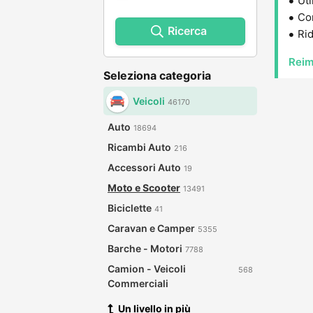
Uti
Con
Ricerca
Rid
Reim
Seleziona categoria
Veicoli
46170
Auto
18694
Ricambi Auto
216
Accessori Auto
19
Moto e Scooter
13491
Biciclette
41
Caravan e Camper
5355
Barche - Motori
7788
Camion - Veicoli
568
Commerciali
Un livello in più