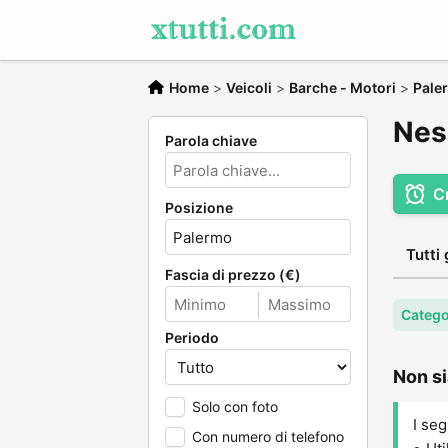
Home
>
Veicoli
>
Barche - Motori
>
Pale
Nes
Parola chiave
C
Posizione
Tutti 
Fascia di prezzo (€)
Catego
Periodo
Non si
Solo con foto
I seg
Con numero di telefono