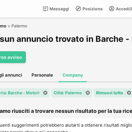
Messaggi
Posizione
Accedi/R
rmo
>
Palermo
sun annuncio trovato in Barche -
rea avviso
gli annunci
Personale
Company
ria: Barche - Motori
Città: Palermo
Rimuovi tutto
amo riusciti a trovare nessun risultato per la tua rice
uenti suggerimenti potrebbero aiutarti a ottenere risultati migli