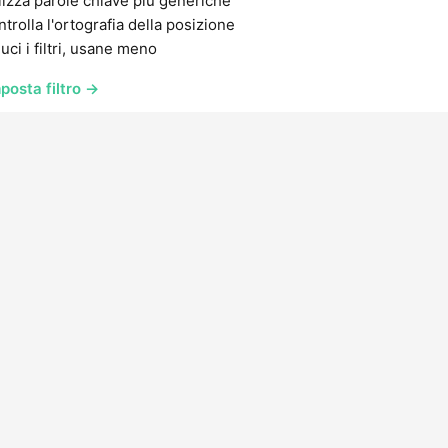
lizza parole chiave più generiche
trolla l'ortografia della posizione
uci i filtri, usane meno
posta filtro →