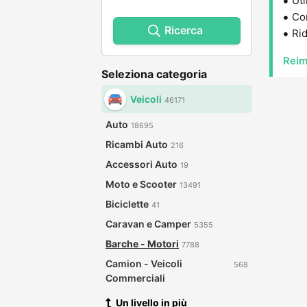
Uti
Con
Ricerca
Rid
Reim
Seleziona categoria
Veicoli
46171
Auto
18695
Ricambi Auto
216
Accessori Auto
19
Moto e Scooter
13491
Biciclette
41
Caravan e Camper
5355
Barche - Motori
7788
Camion - Veicoli
568
Commerciali
Un livello in più