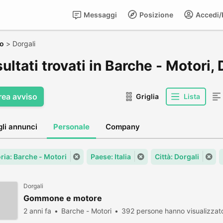
Messaggi
Posizione
Accedi/R
o
>
Dorgali
sultati trovati in Barche - Motori, 
rea avviso
Griglia
Lista
gli annunci
Personale
Company
ria: Barche - Motori
Paese: Italia
Città: Dorgali
Dorgali
Gommone e motore
2 anni fa
Barche - Motori
392 persone hanno visualizzat