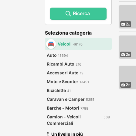
Ricerca
2
Seleziona categoria
Veicoli
46170
2
Auto
18694
Ricambi Auto
216
Accessori Auto
19
Moto e Scooter
13491
2
Biciclette
41
Caravan e Camper
5355
Barche - Motori
7788
Camion - Veicoli
568
Commerciali
Un livello in più