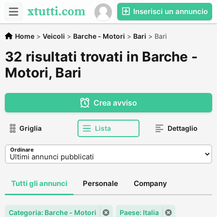
Inserisci un annuncio
Home
>
Veicoli
>
Barche - Motori
>
Bari
>
Bari
32 risultati trovati in Barche -
Motori, Bari
Crea avviso
Griglia
Lista
Dettaglio
Ordinare
Tutti gli annunci
Personale
Company
Categoria: Barche - Motori
Paese: Italia