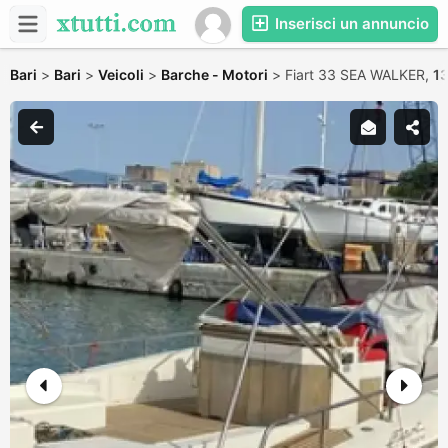
Inserisci un annuncio
Bari
>
Bari
>
Veicoli
>
Barche - Motori
>
Fiart 33 SEA WALKER,
1