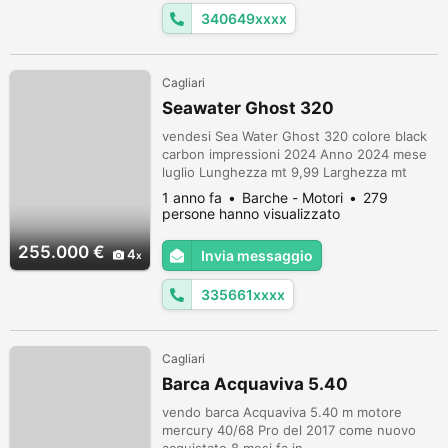
115 L, anno 2010, iniezione 2 tempi, c...
340649xxxx
Cagliari
Seawater Ghost 320
vendesi Sea Water Ghost 320 colore black
carbon impressioni 2024 Anno 2024 mese
luglio Lunghezza mt 9,99 Larghezza mt
3,90 Pescaggio mt 0,50 Motori 2 F.B. 2024
1 anno fa
Barche - Motori
279
Mercury V10 400 HP Ore moto 120 circa
persone hanno visualizzato
Bussola, GPS Garmin 12' con Ecoscandaglio
Allarme motore, Ancora, Autoclave, 4
255.000 €
4
Invia messaggio
Batterie, Carica batterie, Doccia esterna,
Pompa di sentina automatica, Pompa di se...
335661xxxx
Cagliari
Barca Acquaviva 5.40
vendo barca Acquaviva 5.40 m motore
mercury 40/68 Pro del 2017 come nuovo