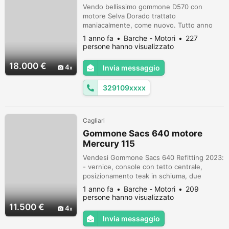
Vendo bellissimo gommone D570 con
motore Selva Dorado trattato
maniacalmente, come nuovo. Tutto anno
2020 pronto al varo non necessita di
1 anno fa
Barche - Motori
227
nessun tipo di lavoro. Serbatoio integrato
persone hanno visualizzato
da 100l Plancette di poppa originali in VTR
Tendalino, cuscineria, ancora e dotazioni.
18.000 €
4
Invia messaggio
Prezzo leggermente trattabile Astenersi
perditempo.
329109xxxx
Cagliari
Gommone Sacs 640 motore
Mercury 115
Vendesi Gommone Sacs 640 Refitting 2023:
- vernice, console con tetto centrale,
posizionamento teak in schiuma, due
serbatoi di benzina, fasce tubolari,
1 anno fa
Barche - Motori
209
plancette posteriori, scaletta per risalita,
persone hanno visualizzato
timone, cuscineria completa, tendalino,
11.500 €
4
tavolo a prua, ancora. - anno 2024: pompa
Invia messaggio
di sentina nuova - motore Mercury Optimax