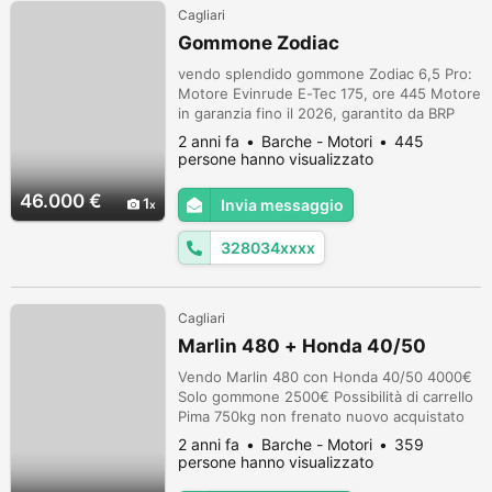
Cagliari
Gommone Zodiac
vendo splendido gommone Zodiac 6,5 Pro:
Motore Evinrude E-Tec 175, ore 445 Motore
in garanzia fino il 2026, garantito da BRP
Elica in accaio Serbatoio da 200 litri Console
2 anni fa
Barche - Motori
445
PRO HXL grigio chiaro Console Seduta PRO
persone hanno visualizzato
HLS grigio chiaro T - top ribaltabile
Corrimano Console alta (L) Luci bianche
46.000 €
1
Invia messaggio
360° Luci di navigazione rosso/verde
Maniglia anteriore per seduta jo...
328034xxxx
Cagliari
Marlin 480 + Honda 40/50
Vendo Marlin 480 con Honda 40/50 4000€
Solo gommone 2500€ Possibilità di carrello
Pima 750kg non frenato nuovo acquistato
marzo21. 1400€
2 anni fa
Barche - Motori
359
persone hanno visualizzato