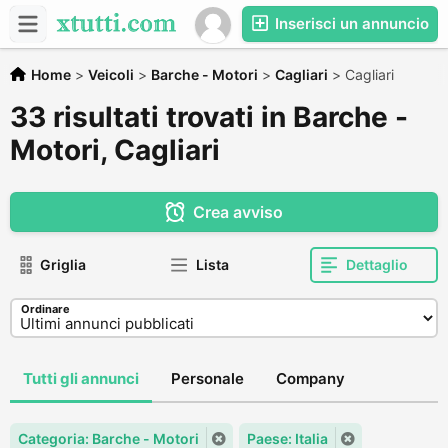
Inserisci un annuncio
Home
>
Veicoli
>
Barche - Motori
>
Cagliari
>
Cagliari
33 risultati trovati in Barche -
Motori, Cagliari
Crea avviso
Griglia
Lista
Dettaglio
Ordinare
Tutti gli annunci
Personale
Company
Categoria: Barche - Motori
Paese: Italia