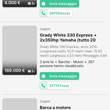
4.000 €
3
Invia messaggio
347502xxxx
Cagliari
Grady White 330 Express +
2x350hp Yamaha (tutto 20
Grady White 330 Express, anno 2015.
Lunghezza scafo 10,21 metri (max: 10,92
metri) Larghezza 3,53 metri Pescaggio 0,64
metri DESCRIZIONE INTERNI 1 Matrimoniale
2 anni fa
Barche - Motori
267
italiana, 1 Cucina, 1 Toilette doccia no bidet,
persone hanno visualizzato
1 Matrimoniale a V di prua MOTORE:
189.000 €
2
Yamaha 2 x 350 HP, anno 2015, ore di moto
Invia messaggio
Velocità Massima 40 nodi Velocità di
Crociera 27 nodi Capacità Serbatoi 125...
377157xxxx
Cagliari
Barca a motore