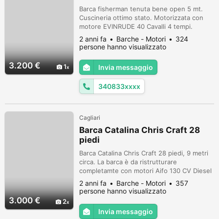
Barca fisherman tenuta bene open 5 mt.
Cuscineria ottimo stato. Motorizzata con
motore EVINRUDE 40 Cavalli 4 tempi.
Consumi irrisori, tagliandato . Barca perfetta
2 anni fa
Barche - Motori
324
per la pesca e per la famiglia. Scaletta,
persone hanno visualizzato
impianto elettrico , tendalino, pompa
sentina automatica, .Equipaggiamento
3.200 €
1
Invia messaggio
sicurezza incluso, parabordi nuovi.
340833xxxx
Cagliari
Barca Catalina Chris Craft 28
piedi
Barca Catalina Chris Craft 28 piedi, 9 metri
circa. La barca è da ristrutturare
completamte con motori Aifo 130 CV Diesel
da revisionare. Il prezzo è di 3000€. Per
2 anni fa
Barche - Motori
357
maggiori info chiamare o mandare
persone hanno visualizzato
messaggio al +39 330 315 846.
3.000 €
2
Invia messaggio