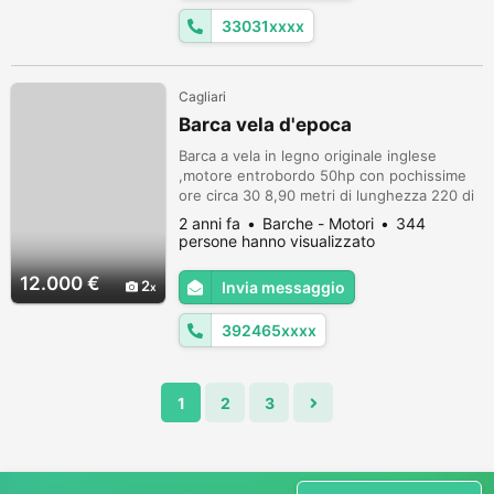
33031xxxx
Cagliari
Barca vela d'epoca
Barca a vela in legno originale inglese
,motore entrobordo 50hp con pochissime
ore circa 30 8,90 metri di lunghezza 220 di
larghezza 1.69 di pescaggio Ottime
2 anni fa
Barche - Motori
344
condizioni Prezzo trattabile Vendo per
persone hanno visualizzato
inutilizzo
12.000 €
2
Invia messaggio
392465xxxx
1
2
3