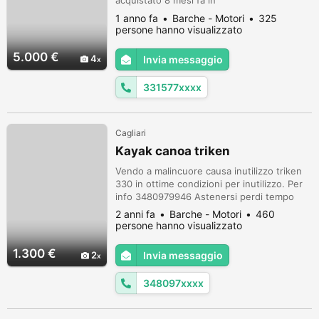
acquistato 8 mesi fa in
concessionaria,scatola e cavi nuovi
1 anno fa
Barche - Motori
325
sostituiti 2 settimane fa. prezzo trattabile
persone hanno visualizzato
se interessati. 3315777415
5.000 €
4
Invia messaggio
331577xxxx
Cagliari
Kayak canoa triken
Vendo a malincuore causa inutilizzo triken
330 in ottime condizioni per inutilizzo. Per
info 3480979946 Astenersi perdi tempo
2 anni fa
Barche - Motori
460
persone hanno visualizzato
1.300 €
2
Invia messaggio
348097xxxx