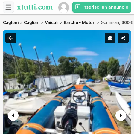
Inserisci un annuncio
Cagliari
>
Cagliari
>
Veicoli
>
Barche - Motori
>
Gommoni,
300 €