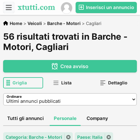
Inserisci un annuncio
Home
>
Veicoli
>
Barche - Motori
>
Cagliari
56 risultati trovati in Barche -
Motori, Cagliari
Crea avviso
Griglia
Lista
Dettaglio
Ordinare
Tutti gli annunci
Personale
Company
Categoria: Barche - Motori
Paese: Italia