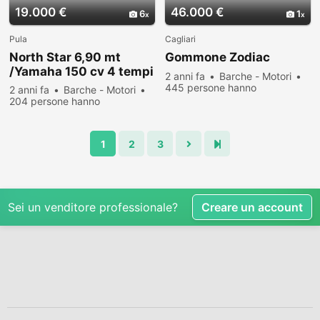
19.000 €
46.000 €
6
1
Pula
Cagliari
North Star 6,90 mt
Gommone Zodiac
/Yamaha 150 cv 4 tempi
2 anni fa
Barche - Motori
445 persone hanno
2 anni fa
Barche - Motori
visualizzato
204 persone hanno
visualizzato
1
2
3
Sei un venditore professionale?
Creare un account