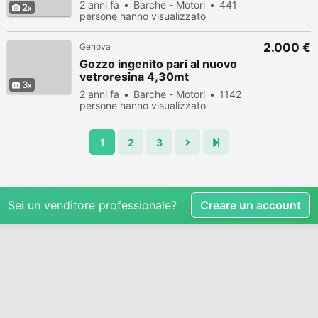
2 anni fa
Barche - Motori
441
2
persone hanno visualizzato
2.000 €
Genova
Gozzo ingenito pari al nuovo
vetroresina 4,30mt
3
2 anni fa
Barche - Motori
1142
persone hanno visualizzato
1
2
3
Sei un venditore professionale?
Creare un account