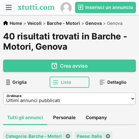
Inserisci un annuncio
Home
>
Veicoli
>
Barche - Motori
>
Genova
>
Genova
40 risultati trovati in Barche -
Motori, Genova
Crea avviso
Griglia
Lista
Dettaglio
Ordinare
Tutti gli annunci
Personale
Company
Categoria: Barche - Motori
Paese: Italia