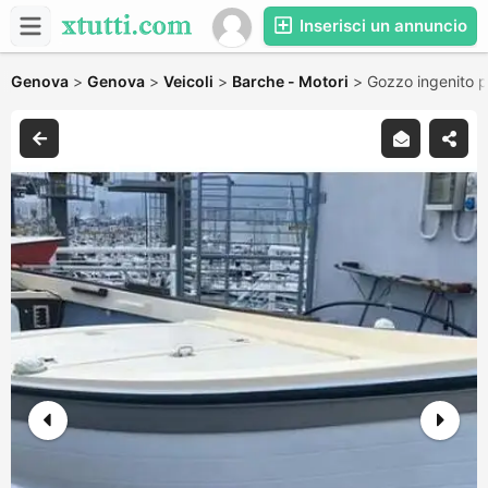
Inserisci un annuncio
Genova
>
Genova
>
Veicoli
>
Barche - Motori
>
Gozzo ingenito p