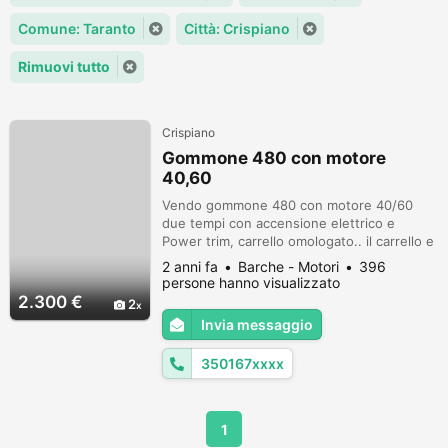
Comune: Taranto
Città: Crispiano
Rimuovi tutto
Crispiano
Gommone 480 con motore
40,60
Vendo gommone 480 con motore 40/60
due tempi con accensione elettrico e
Power trim, carrello omologato.. il carrello e
omologato ma bisogna fare il collaudo, il
2 anni fa
Barche - Motori
396
carrello e in buonissime condizioni.. prezzo
persone hanno visualizzato
poco trattabile.
2.300 €
2
Invia messaggio
350167xxxx
1