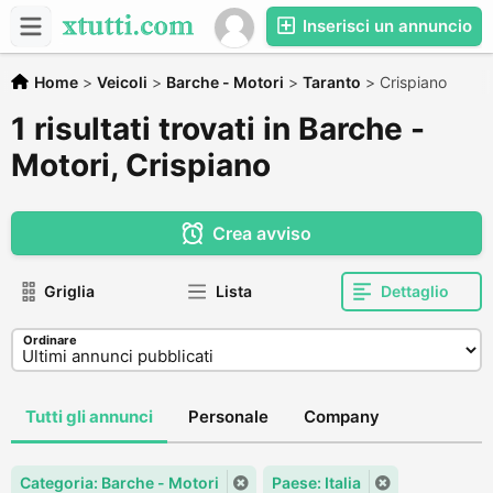
Inserisci un annuncio
Home
>
Veicoli
>
Barche - Motori
>
Taranto
>
Crispiano
1 risultati trovati in Barche -
Motori, Crispiano
Crea avviso
Griglia
Lista
Dettaglio
Ordinare
Tutti gli annunci
Personale
Company
Categoria: Barche - Motori
Paese: Italia