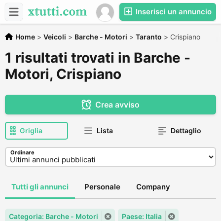
Inserisci un annuncio
Home
>
Veicoli
>
Barche - Motori
>
Taranto
>
Crispiano
1 risultati trovati in Barche -
Motori, Crispiano
Crea avviso
Griglia
Lista
Dettaglio
Ordinare
Tutti gli annunci
Personale
Company
Categoria: Barche - Motori
Paese: Italia