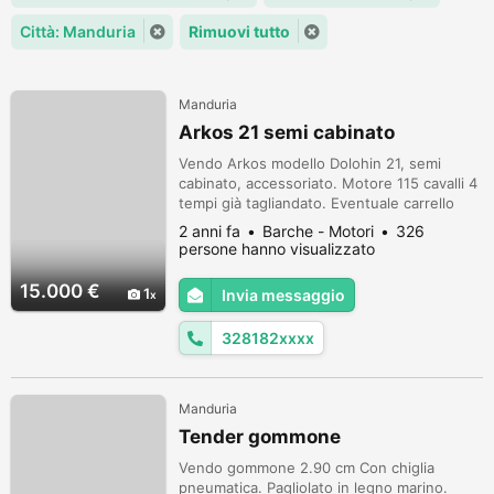
Città: Manduria
Rimuovi tutto
Manduria
Arkos 21 semi cabinato
Vendo Arkos modello Dolohin 21, semi
cabinato, accessoriato. Motore 115 cavalli 4
tempi già tagliandato. Eventuale carrello
doppio asse 20 quintali non omologato (non
2 anni fa
Barche - Motori
326
quello in foto). Possibilità di trasporto. Per
persone hanno visualizzato
informazioni contattatemi al numero
328.1820861.
15.000 €
1
Invia messaggio
328182xxxx
Manduria
Tender gommone
Vendo gommone 2.90 cm Con chiglia
pneumatica. Pagliolato in legno marino.