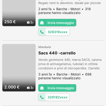
Regalo remi in alluminio. Ideale per piccole
escursioni o pesca sottocosta. Sicuramente
2 anni fa
Barche - Motori
316
ci sarà qualche micro perdita ma mantiene
persone hanno visualizzato
pressione fino a 10 giorni. Per il resto è
sicuro e affidabile.
250 €
2
Invia messaggio
328316xxxx
Manduria
Sacs 440 -carrello
Vendo gommone 440, marca SACS, carena
priva di antivegetativa, tubolari in ottime
condizioni e privi di microperdite. Carrello
non omologato. Possibilità di vendita anche
3 anni fa
Barche - Motori
698
separatamente. Per informazioni
persone hanno visualizzato
contattatemi al numero 328.1820861.
2.000 €
3
Invia messaggio
328182xxxx