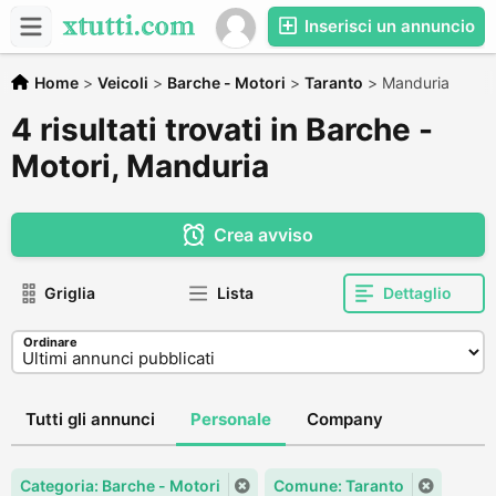
Inserisci un annuncio
Home
>
Veicoli
>
Barche - Motori
>
Taranto
>
Manduria
4 risultati trovati in Barche -
Motori, Manduria
Crea avviso
Griglia
Lista
Dettaglio
Ordinare
Tutti gli annunci
Personale
Company
Categoria: Barche - Motori
Comune: Taranto