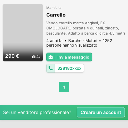
Manduria
Carrello
Vendo carrello marca Anglani, EX
OMOLOGATO, portata 4 quintali, zincato,
basculante. Adatto a barca di circa 4,5 metri
o gommone di circa 5 metri. Buone
4 anni fa
Barche - Motori
1252
condizioni. Possibilita di trasporto.
persone hanno visualizzato
290 €
4
Invia messaggio
328182xxxx
1
Sei un venditore professionale?
Creare un account