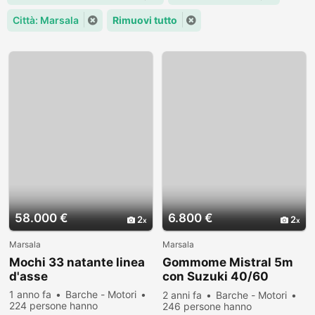
Città: Marsala
Rimuovi tutto
58.000 €
6.800 €
2
2
Marsala
Marsala
Mochi 33 natante linea
Gommome Mistral 5m
d'asse
con Suzuki 40/60
senza patente
1 anno fa
Barche - Motori
2 anni fa
Barche - Motori
224 persone hanno
246 persone hanno