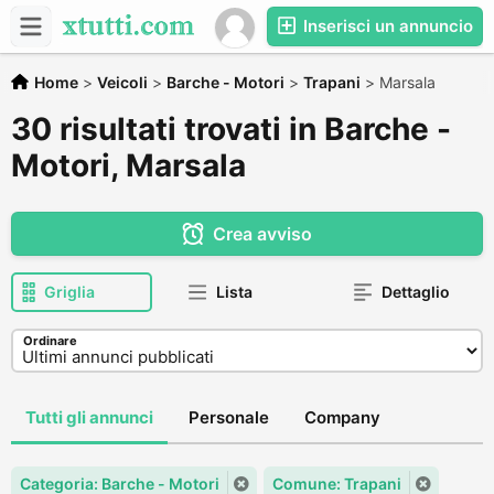
Inserisci un annuncio
Home
>
Veicoli
>
Barche - Motori
>
Trapani
>
Marsala
30 risultati trovati in Barche -
Motori, Marsala
Crea avviso
Griglia
Lista
Dettaglio
Ordinare
Tutti gli annunci
Personale
Company
Categoria: Barche - Motori
Comune: Trapani