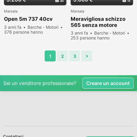
3
1
Marsala
Marsala
Open 5m 737 40cv
Meravigliosa schizzo
565 senza motore
3 anni fa
Barche - Motori
376 persone hanno
3 anni fa
Barche - Motori
visualizzato
253 persone hanno
visualizzato
1
2
3
Sei un venditore professionale?
Creare un account
Contattaci