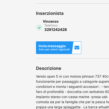
Inserzionista
Vincenzo
Telefono
3291242428
Invia messaggio
Solo per utenti registrati
Descrizione
Vendo open 5 m con motore johnson 737 40cv 
funzionante per passaggio a categorie superi
condizioni e monta i seguenti accessori : - tenda
faro di profondità - doccetta con serbatoio 60
impianto stereo con casse marine -presa usb -
comoda sia per la famiglia che per la pesca h
poppa una larga spiaggetta . La barca attualm