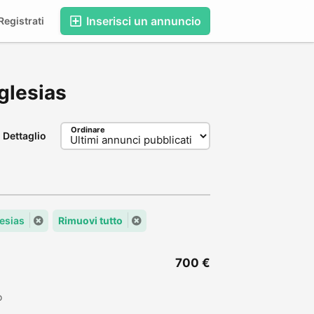
Inserisci un annuncio
egistrati
Iglesias
Ordinare
Dettaglio
lesias
Rimuovi tutto
700 €
o