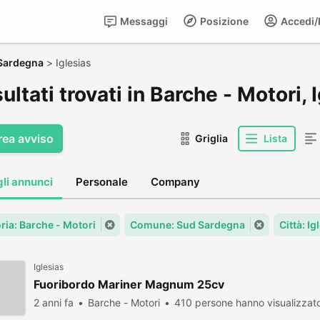
Messaggi
Posizione
Accedi/R
Sardegna
>
Iglesias
sultati trovati in Barche - Motori, 
rea avviso
Griglia
Lista
gli annunci
Personale
Company
ria: Barche - Motori
Comune: Sud Sardegna
Città: Ig
Iglesias
Fuoribordo Mariner Magnum 25cv
2 anni fa
Barche - Motori
410 persone hanno visualizzat