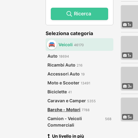
Ricerca
1
Seleziona categoria
Veicoli
46170
1
Auto
18694
Ricambi Auto
216
Accessori Auto
19
Moto e Scooter
13491
3
Biciclette
41
Caravan e Camper
5355
Barche - Motori
7788
5
Camion - Veicoli
568
Commerciali
Un livello in più