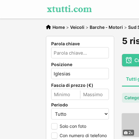
Home
>
Veicoli
>
Barche - Motori
>
Sud 
5 ri
Parola chiave
C
Posizione
Tutti 
Fascia di prezzo (€)
Catego
Periodo
Solo con foto
2
Con numero di telefono