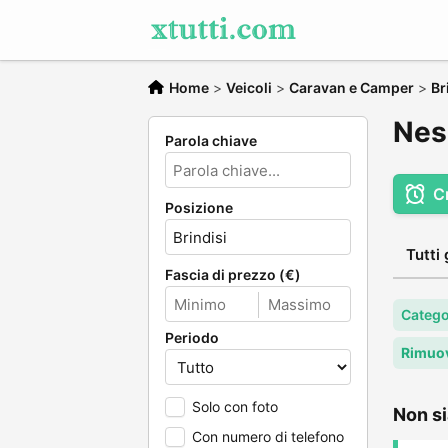
Home
>
Veicoli
>
Caravan e Camper
>
Br
Nes
Parola chiave
C
Posizione
Tutti 
Fascia di prezzo (€)
Catego
Periodo
Rimuov
Solo con foto
Non si
Con numero di telefono