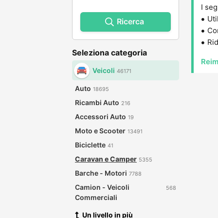
I seg
Uti
Ricerca
Con
Rid
Seleziona categoria
Reim
Veicoli
46171
Auto
18695
Ricambi Auto
216
Accessori Auto
19
Moto e Scooter
13491
Biciclette
41
Caravan e Camper
5355
Barche - Motori
7788
Camion - Veicoli
568
Commerciali
Un livello in più