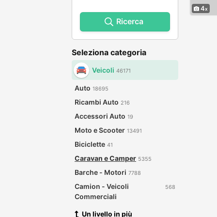
4
Ricerca
Seleziona categoria
Veicoli
46171
Auto
18695
Ricambi Auto
216
Accessori Auto
19
Moto e Scooter
13491
Biciclette
41
Caravan e Camper
5355
Barche - Motori
7788
Camion - Veicoli
568
Commerciali
Un livello in più