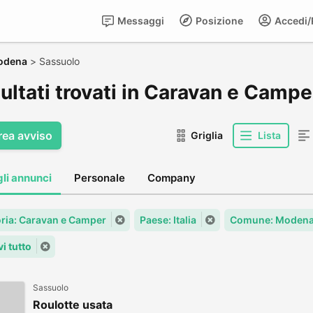
Messaggi
Posizione
Accedi/R
odena
>
Sassuolo
sultati trovati in Caravan e Camp
rea avviso
Griglia
Lista
gli annunci
Personale
Company
ria: Caravan e Camper
Paese: Italia
Comune: Moden
i tutto
Sassuolo
Roulotte usata