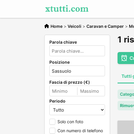
Home
>
Veicoli
>
Caravan e Camper
>
M
1 ri
Parola chiave
C
Posizione
Tutti 
Fascia di prezzo (€)
Catego
Periodo
Rimuov
Solo con foto
Con numero di telefono