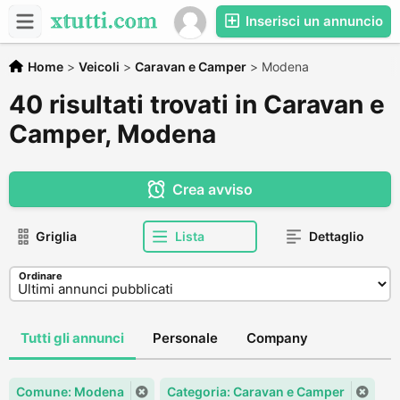
Inserisci un annuncio
Home
>
Veicoli
>
Caravan e Camper
>
Modena
40 risultati trovati in Caravan e
Camper, Modena
Crea avviso
Griglia
Lista
Dettaglio
Ordinare
Tutti gli annunci
Personale
Company
Comune: Modena
Categoria: Caravan e Camper