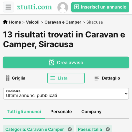
Inserisci un annuncio
Home
>
Veicoli
>
Caravan e Camper
>
Siracusa
13 risultati trovati in Caravan e
Camper, Siracusa
Crea avviso
Griglia
Lista
Dettaglio
Ordinare
Tutti gli annunci
Personale
Company
Categoria: Caravan e Camper
Paese: Italia