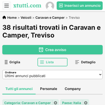
Inserisci un annuncio
Home
>
Veicoli
>
Caravan e Camper
>
Treviso
38 risultati trovati in Caravan e
Camper, Treviso
Crea avviso
Griglia
Lista
Dettaglio
Ordinare
Tutti gli annunci
Personale
Company
Categoria: Caravan e Camper
Paese: Italia