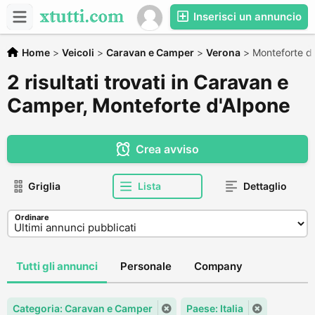
Inserisci un annuncio
Home
>
Veicoli
>
Caravan e Camper
>
Verona
>
Monteforte d
2 risultati trovati in Caravan e
Camper, Monteforte d'Alpone
Crea avviso
Griglia
Lista
Dettaglio
Ordinare
Tutti gli annunci
Personale
Company
Categoria: Caravan e Camper
Paese: Italia