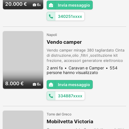
€20.000 poco trattabile solo dopo aver
20.000 €
6
Invia messaggio
visionato il camper.
340251xxxx
Napoli
Vendo camper
Vendo camper mirage 380 tagliardato Cinta
di distruzione,olio ,filtri ,sostituzione kit
frezione, accessori generatore elettronico
onda 2500 più aria condizionata cellula più
2 anni fa
Caravan e Camper
554
bombolone gas cerchi da 16 pronto per
persone hanno visualizzato
partire ottimo per la prima esperienza top
100 100
8.000 €
6
Invia messaggio
334887xxxx
Torre del Greco
Mobilvetta Victoria