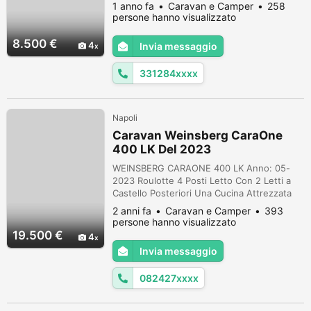
anteriore che diventa matrimoniale Dinette
1 anno fa
Caravan e Camper
258
da 1/2 mezza centrale Letti a cuccetta
persone hanno visualizzato
posteriore Oblo panoramico 90×50 Stufa
della truma canalizzata e ventilata Cucina
8.500 €
4
Invia messaggio
con tre fuochi mai usata Oscuranti e
zanzariera Boiler acqua calda Gavone per
331284xxxx
carico d...
Napoli
Caravan Weinsberg CaraOne
400 LK Del 2023
WEINSBERG CARAONE 400 LK Anno: 05-
2023 Roulotte 4 Posti Letto Con 2 Letti a
Castello Posteriori Una Cucina Attrezzata
Ed Un Bagno Con Doccia ed Infine Un Letto
2 anni fa
Caravan e Camper
393
Matrimoniale Anteriore Trasformabile In
persone hanno visualizzato
Dinette Grande Con Tavolo Centrale
19.500 €
4
Lunghezza: 5.930 Mt Larghezza: 2.200 Mt
Invia messaggio
Peso Massa Complessiva: 1.100 Kg
Accessori: Frigo Dometic Trivalente Da 98
082427xxxx
Lt, Piano ...