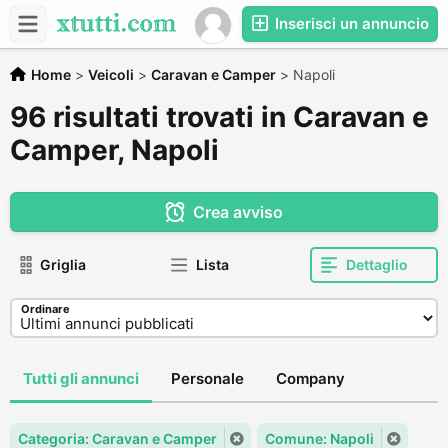
Inserisci un annuncio
Home
>
Veicoli
>
Caravan e Camper
>
Napoli
96 risultati trovati in Caravan e
Camper, Napoli
Crea avviso
Griglia
Lista
Dettaglio
Ordinare
Tutti gli annunci
Personale
Company
Categoria: Caravan e Camper
Comune: Napoli