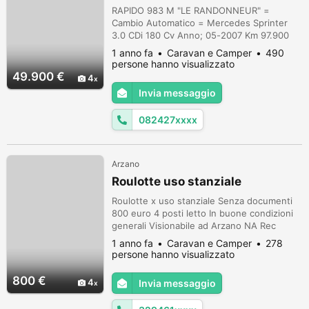
2007
RAPIDO 983 M "LE RANDONNEUR" =
Cambio Automatico = Mercedes Sprinter
3.0 CDi 180 Cv Anno; 05-2007 Km 97.900
Motorhome 4 Posti Letto Di Alta Qualità
1 anno fa
Caravan e Camper
490
Compatto Con Un Letto Matrimoniale In
persone hanno visualizzato
Coda Trasversale Con Garage Grande
49.900 €
4
Sottostante Una Zona Giorno Con Dinette
Invia messaggio
Grande e Tavolo Centrale Living Un
Divanetto Laterale e Sedili Girevoli, Una
082427xxxx
Cucina In Linea Fornit...
Arzano
Roulotte uso stanziale
Roulotte x uso stanziale Senza documenti
800 euro 4 posti letto In buone condizioni
generali Visionabile ad Arzano NA Rec
3294613220
1 anno fa
Caravan e Camper
278
persone hanno visualizzato
800 €
4
Invia messaggio