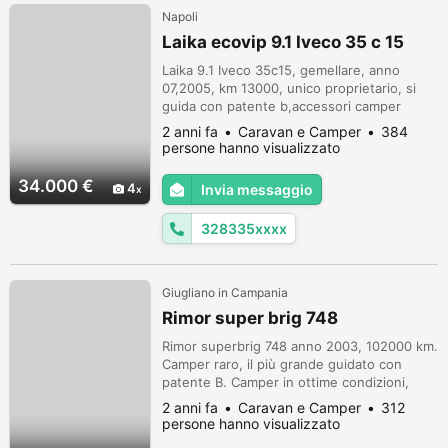
Napoli
Laika ecovip 9.1 Iveco 35 c 15
Laika 9.1 Iveco 35c15, gemellare, anno
07,2005, km 13000, unico proprietario, si
guida con patente b,accessori camper
pannello solare due batterie AMG, monitor
2 anni fa
Caravan e Camper
384
con telecamera posteriore, condizionatore
persone hanno visualizzato
dometic in cella, doccia separata con un
cabina frigo grande con cella garage
34.000 €
4
Invia messaggio
portamoto con rampa di salita, illuminazione
interna LED,
328335xxxx
Giugliano in Campania
Rimor super brig 748
Rimor superbrig 748 anno 2003, 102000 km.
Camper raro, il più grande guidato con
patente B. Camper in ottime condizioni,
super accessoriato con aria condizionata in
2 anni fa
Caravan e Camper
312
cellula, boiler, forno, tv, due turbovent, due
persone hanno visualizzato
serbatoi di carico e di scarico. Vendo a