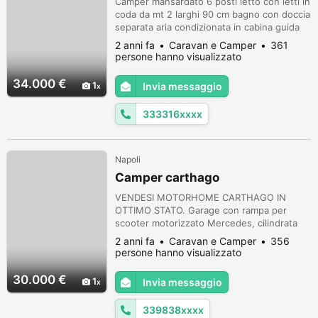
Camper mansardato 6 posti letto con letti in
coda da mt 2 larghi 90 cm bagno con doccia
separata aria condizionata in cabina guida
turbovent centrale e due aperture a soffitto
2 anni fa
Caravan e Camper
361
vano x due bombole tv a scomparsa dinetta
persone hanno visualizzato
trasformabile a letto matrimoniale mobili in
perfette condizioni vetri + zanzariere
34.000 €
1
Invia messaggio
integre collaudi effettuati nel 2023 cambio
filtri olio no...
333316xxxx
Napoli
Camper carthago
VENDESI MOTORHOME CARTHAGO IN
OTTIMO STATO. Garage con rampa per
scooter motorizzato Mercedes, cilindrata
2.700 Anno di Immatricolazione 2001, posti
2 anni fa
Caravan e Camper
356
6, lunghezza 7,75 m. Gemellato, gommato
persone hanno visualizzato
nuovo, 5 cilindri, Patente C. Letto in coda
matrimoniale alla francese, letto basculante
30.000 €
1
Invia messaggio
anteriore. ACCESSORI: Riscaldamenti ALDE,
boiler Truma, clima cabina e cellula, ba...
339838xxxx