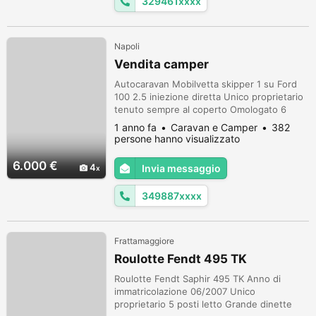
329461xxxx
Napoli
Vendita camper
Autocaravan Mobilvetta skipper 1 su Ford
100 2.5 iniezione diretta Unico proprietario
tenuto sempre al coperto Omologato 6
posti letto e viaggio Bagno separato con
1 anno fa
Caravan e Camper
382
doccia Porta bici posteriore 3 binari
persone hanno visualizzato
Finestre con oscuranti e zanzariere Scalino
manuale Frigo da revisionare Stufa da
6.000 €
4
Invia messaggio
revisionare Piccola infiltrazione sulla parete
posteriore lato destro Da far...
349887xxxx
Frattamaggiore
Roulotte Fendt 495 TK
Roulotte Fendt Saphir 495 TK Anno di
immatricolazione 06/2007 Unico
proprietario 5 posti letto Grande dinette