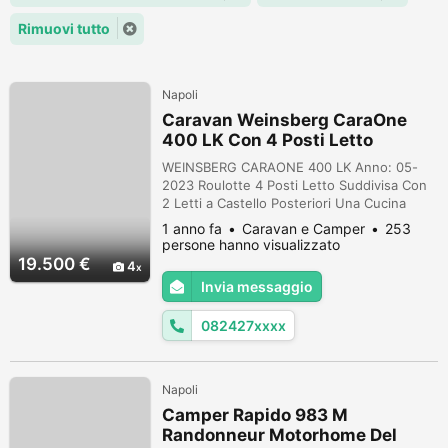
Rimuovi tutto
Napoli
Caravan Weinsberg CaraOne
400 LK Con 4 Posti Letto
WEINSBERG CARAONE 400 LK Anno: 05-
2023 Roulotte 4 Posti Letto Suddivisa Con
2 Letti a Castello Posteriori Una Cucina
Attrezzata Ed Un Bagno Con Doccia ed
1 anno fa
Caravan e Camper
253
Infine Un Letto Matrimoniale Anteriore
persone hanno visualizzato
Trasformabile In Dinette Grande Con Tavolo
19.500 €
4
Centrale Lunghezza: 5.930 Mt Larghezza:
Invia messaggio
2.300 Mt Peso Massa Complessiva: 1.100 Kg
Accessori: Frigo Dometic Trivalente Da 98
082427xxxx
...
Napoli
Camper Rapido 983 M
Randonneur Motorhome Del