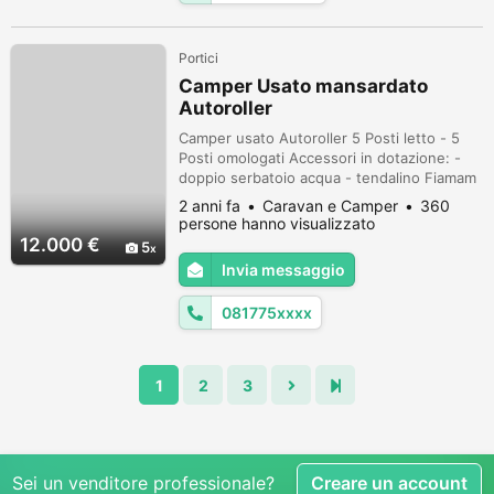
Portici
Camper Usato mansardato
Autoroller
Camper usato Autoroller 5 Posti letto - 5
Posti omologati Accessori in dotazione: -
doppio serbatoio acqua - tendalino Fiamam
F 45 - antenna tv - luce esterna - scaletta
2 anni fa
Caravan e Camper
360
estena posteriore - turbovent
persone hanno visualizzato
CARATTERISTICHE TECNICHE
12.000 €
5
Motorizzazione Fiat -1.9 TD Lunghezza mt:
Invia messaggio
5,48 Anno di costruzione 1998 Casa
costruttrice Roller Chilometri 77986 circa
081775xxxx
Condizioni buon...
1
2
3
Sei un venditore professionale?
Creare un account