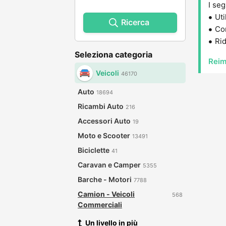
I seg
Uti
Ricerca
Con
Rid
Seleziona categoria
Reim
Veicoli
46170
Auto
18694
Ricambi Auto
216
Accessori Auto
19
Moto e Scooter
13491
Biciclette
41
Caravan e Camper
5355
Barche - Motori
7788
Camion - Veicoli
568
Commerciali
Un livello in più