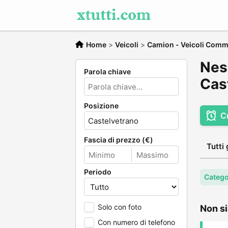
Home
>
Veicoli
>
Camion - Veicoli Comme
Nes
Parola chiave
Cas
Posizione
C
Fascia di prezzo (€)
Tutti 
Periodo
Catego
Solo con foto
Non si
Con numero di telefono