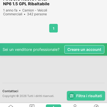
NP6 1.5 GPL Ribaltabile
Sh
1 anno fa
Camion - Veicoli
Commerciali
342 persone
hanno visualizzato
1
Sei un venditore professionale?
Creare un account
Contattaci
Filtra i risultati
Copyright © 2026 Tutti i diritti riservati.