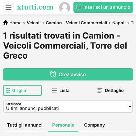
Inserisci un annuncio
Home
>
Veicoli
>
Camion - Veicoli Commerciali
>
Napoli
>
To
1 risultati trovati in Camion -
Veicoli Commerciali, Torre del
Greco
Crea avviso
Griglia
Lista
Dettaglio
Ordinare
Tutti gli annunci
Personale
Company