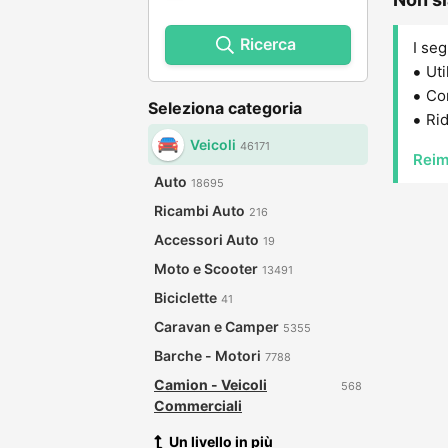
Ricerca
I seg
Uti
Con
Seleziona categoria
Rid
Veicoli
46171
Reim
Auto
18695
Ricambi Auto
216
Accessori Auto
19
Moto e Scooter
13491
Biciclette
41
Caravan e Camper
5355
Barche - Motori
7788
Camion - Veicoli
568
Commerciali
Un livello in più