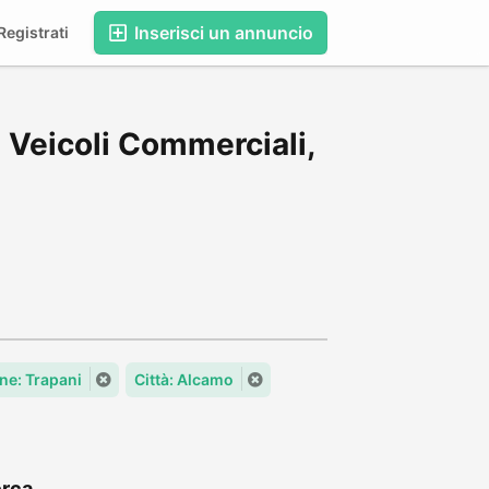
Inserisci un annuncio
egistrati
 Veicoli Commerciali,
e: Trapani
Città: Alcamo
rca...