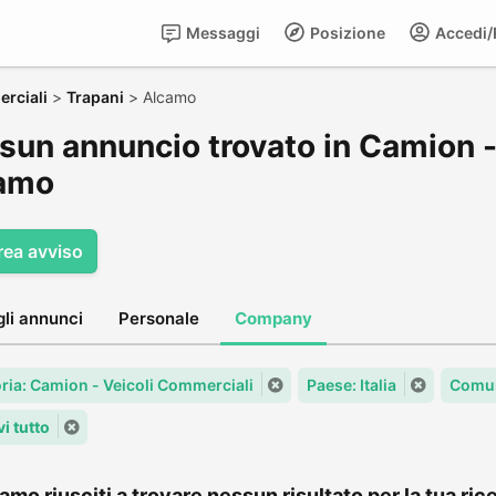
Messaggi
Posizione
Accedi/R
rciali
>
Trapani
>
Alcamo
sun annuncio trovato in Camion -
amo
rea avviso
gli annunci
Personale
Company
ria: Camion - Veicoli Commerciali
Paese: Italia
Comun
i tutto
amo riusciti a trovare nessun risultato per la tua rice