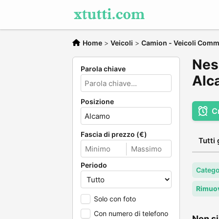
Home
>
Veicoli
>
Camion - Veicoli Comme
Nes
Parola chiave
Alc
Posizione
C
Fascia di prezzo (€)
Tutti 
Periodo
Catego
Rimuov
Solo con foto
Con numero di telefono
Non si